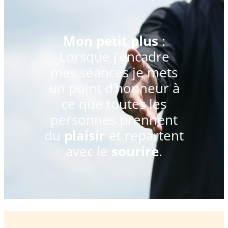
Mon petit plus
:
Lorsque j’encadre
mes séances je mets
un point d’honneur à
ce que toutes les
personnes prennent
du
plaisir
et repartent
avec le
sourire
.